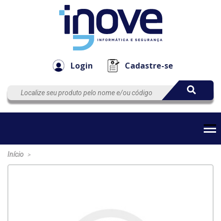
Componen
Empresa
Automação
Cabos
e Acessór
Login
Cadastre-se
Início
>