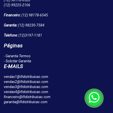
(12)
98178-6520
(12)
99225-2106
Financeiro:
(12)
98178-6545
Garantia:
(12)
98230-7584
Telefone:
(12)
3197-1181
Páginas
- Garantia Termos
- Solicitar Garantia
E-MAILS
vendas1@i9distribuicao.com
vendas2@i9distribuicao.com
vendas3@i9distribuicao.com
vendas4@i9distribuicao.com
financeiro@i9distribuicao.com
garantia@i9distribuicao.com