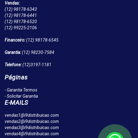
Vendas:
(12)
98178-6343
(12)
98178-6441
(12)
98178-6520
(12)
99225-2106
Financeiro:
(12)
98178-6545
Garantia:
(12)
98230-7584
Telefone:
(12)
3197-1181
Páginas
- Garantia Termos
- Solicitar Garantia
E-MAILS
vendas1@i9distribuicao.com
vendas2@i9distribuicao.com
vendas3@i9distribuicao.com
vendas4@i9distribuicao.com