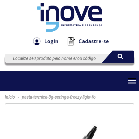
Componen
Empresa
Automação
Cabos
e Acessór
Login
Cadastre-se
Início
pasta-termica-3g-seringa-freezy-light-fo
>