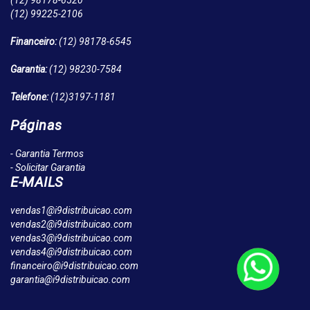
(12)
98178-6520
(12)
99225-2106
Financeiro:
(12)
98178-6545
Garantia:
(12)
98230-7584
Telefone:
(12)
3197-1181
Páginas
- Garantia Termos
- Solicitar Garantia
E-MAILS
vendas1@i9distribuicao.com
vendas2@i9distribuicao.com
vendas3@i9distribuicao.com
vendas4@i9distribuicao.com
financeiro@i9distribuicao.com
garantia@i9distribuicao.com