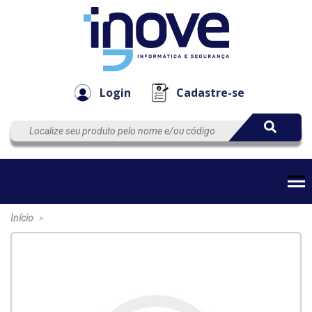
Componen
Empresa
Automação
Cabos
e Acessór
Login
Cadastre-se
Início
>