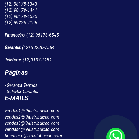
(12)
98178-6343
(12)
98178-6441
(12)
98178-6520
(12)
99225-2106
Financeiro:
(12)
98178-6545
Garantia:
(12)
98230-7584
Telefone:
(12)
3197-1181
Páginas
- Garantia Termos
- Solicitar Garantia
E-MAILS
vendas1@i9distribuicao.com
vendas2@i9distribuicao.com
vendas3@i9distribuicao.com
vendas4@i9distribuicao.com
financeiro@i9distribuicao.com