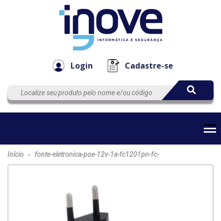
Componen
Empresa
Automação
Cabos
e Acessór
Login
Cadastre-se
Início
fonte-eletronica-poe-12v-1a-fc1201pn-fc-
>