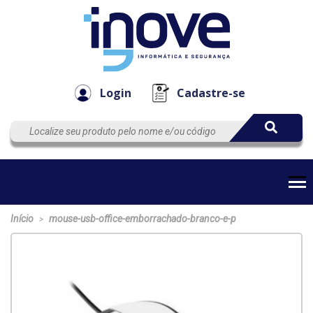
Componen
Empresa
Automação
Cabos
e Acessór
Login
Cadastre-se
Início
mouse-usb-office-emborrachado-branco-e-p
>