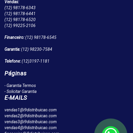
Vendas:
(12)
98178-6343
(12)
98178-6441
(12)
98178-6520
(12)
99225-2106
Financeiro:
(12)
98178-6545
Garantia:
(12)
98230-7584
Telefone:
(12)
3197-1181
Páginas
- Garantia Termos
- Solicitar Garantia
E-MAILS
vendas1@i9distribuicao.com
vendas2@i9distribuicao.com
vendas3@i9distribuicao.com
vendas4@i9distribuicao.com