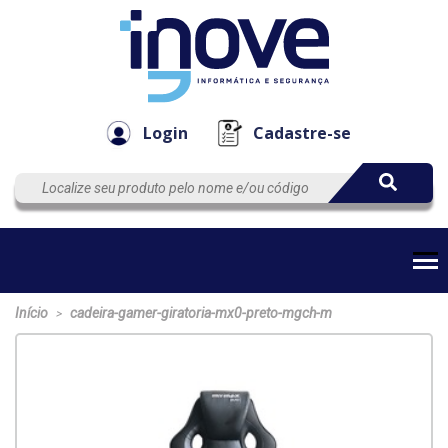
Componen
Empresa
Automação
Cabos
e Acessór
Login
Cadastre-se
Início
cadeira-gamer-giratoria-mx0-preto-mgch-m
>