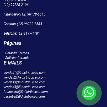
(12)
98178-6520
(12)
99225-2106
Financeiro:
(12)
98178-6545
Garantia:
(12)
98230-7584
Telefone:
(12)
3197-1181
Páginas
- Garantia Termos
- Solicitar Garantia
E-MAILS
vendas1@i9distribuicao.com
vendas2@i9distribuicao.com
vendas3@i9distribuicao.com
vendas4@i9distribuicao.com
financeiro@i9distribuicao.com
garantia@i9distribuicao.com