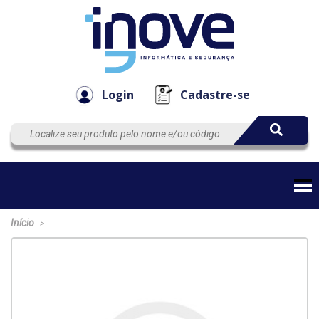
Componen
Empresa
Automação
Cabos
e Acessór
Login
Cadastre-se
Início
>