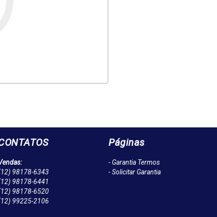
CONTATOS
Páginas
Vendas:
- Garantia Termos
(12)
98178-6343
- Solicitar Garantia
(12)
98178-6441
(12)
98178-6520
(12)
99225-2106