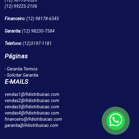
(12)
98178-6520
(12)
99225-2106
Financeiro:
(12)
98178-6545
Garantia:
(12)
98230-7584
Telefone:
(12)
3197-1181
Páginas
- Garantia Termos
- Solicitar Garantia
E-MAILS
vendas1@i9distribuicao.com
vendas2@i9distribuicao.com
vendas3@i9distribuicao.com
vendas4@i9distribuicao.com
financeiro@i9distribuicao.com
garantia@i9distribuicao.com