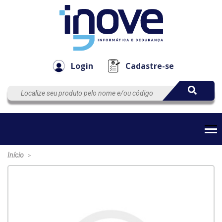
Componen
Empresa
Automação
Cabos
e Acessór
Login
Cadastre-se
Início
>