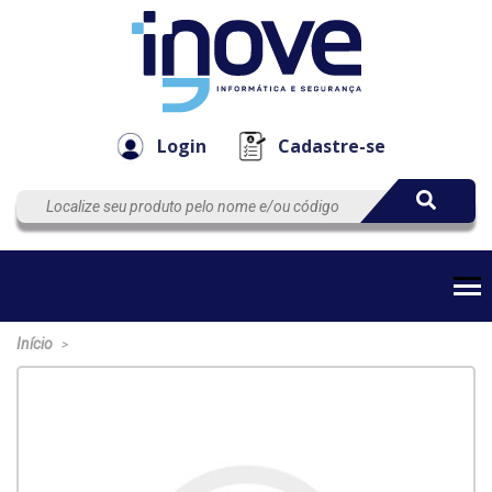
Componen
Empresa
Automação
Cabos
e Acessór
Login
Cadastre-se
Início
>