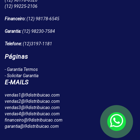
(12)
98178-6520
(12)
99225-2106
Financeiro:
(12)
98178-6545
Garantia:
(12)
98230-7584
Telefone:
(12)
3197-1181
Páginas
- Garantia Termos
- Solicitar Garantia
E-MAILS
vendas1@i9distribuicao.com
vendas2@i9distribuicao.com
vendas3@i9distribuicao.com
vendas4@i9distribuicao.com
financeiro@i9distribuicao.com
garantia@i9distribuicao.com