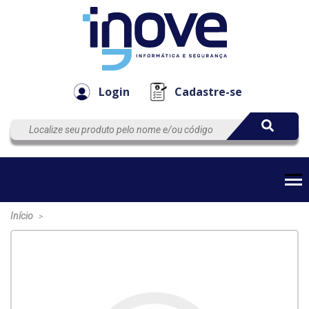
Componen
Empresa
Automação
Cabos
e Acessór
Login
Cadastre-se
Início
>