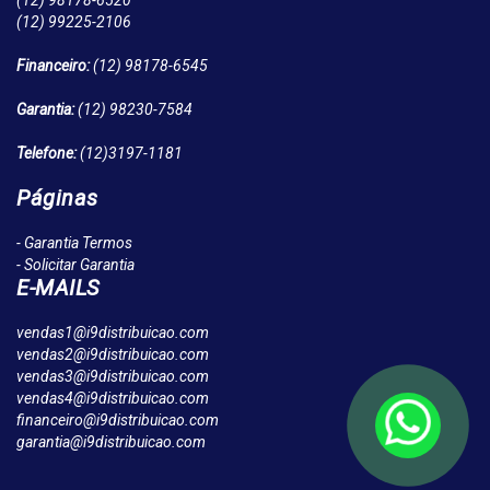
(12)
98178-6520
(12)
99225-2106
Financeiro:
(12)
98178-6545
Garantia:
(12)
98230-7584
Telefone:
(12)
3197-1181
Páginas
- Garantia Termos
- Solicitar Garantia
E-MAILS
vendas1@i9distribuicao.com
vendas2@i9distribuicao.com
vendas3@i9distribuicao.com
vendas4@i9distribuicao.com
financeiro@i9distribuicao.com
garantia@i9distribuicao.com